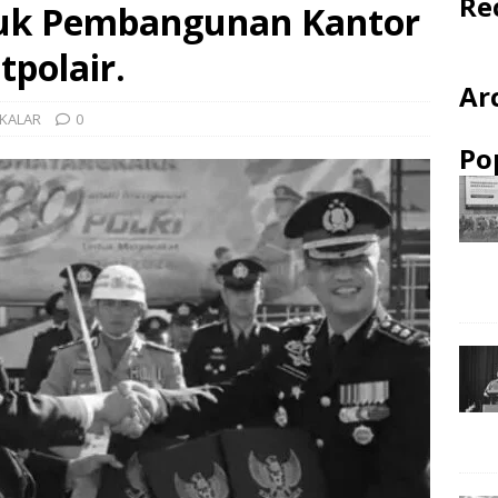
Re
uk Pembangunan Kantor
tpolair.
Ar
KALAR
0
Po