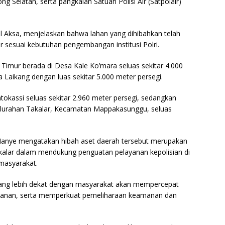
 Selatan, serta pangkalan Satuan Polisi Air (Satpolair)
l Aksa, menjelaskan bahwa lahan yang dihibahkan telah
 sesuai kebutuhan pengembangan institusi Polri.
imur berada di Desa Kale Ko’mara seluas sekitar 4.000
 Laikang dengan luas sekitar 5.000 meter persegi.
okassi seluas sekitar 2.960 meter persegi, sedangkan
Kelurahan Takalar, Kecamatan Mappakasunggu, seluas
anye mengatakan hibah aset daerah tersebut merupakan
alar dalam mendukung penguatan pelayanan kepolisian di
masyarakat.
yang lebih dekat dengan masyarakat akan mempercepat
anan, serta memperkuat pemeliharaan keamanan dan