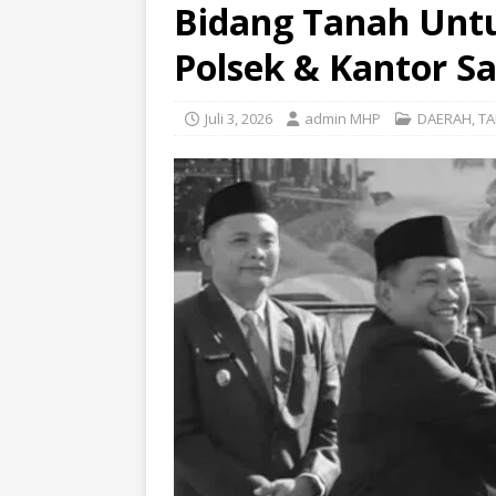
Bidang Tanah Unt
Polsek & Kantor Sa
Juli 3, 2026
admin MHP
DAERAH
,
TA