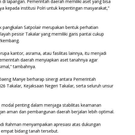
 di lapangan. Pemerintah daerah memiliki aset yang bisa
 kepada institusi Polri untuk kepentingan masyarakat,”
k pangkalan Satpolair merupakan bentuk perhatian
ah pesisir Takalar yang memiliki garis pantai cukup
erkembang.
upa kantor, asrama, atau fasilitas lainnya, itu menjadi
Pemerintah daerah menyiapkan aset tanahnya agar
imal,” tambahnya.
Daeng Manye berharap sinergi antara Pemerintah
26 Takalar, Kejaksaan Negeri Takalar, serta seluruh unsur
di modal penting dalam menjaga stabilitas keamanan
gan aman dan pembangunan daerah berjalan lebih optimal.
iadi Rahman menyampaikan apresiasi atas dukungan
 empat bidang tanah tersebut.