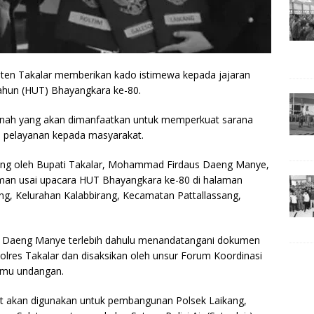
en Takalar memberikan kado istimewa kepada jajaran
Tahun (HUT) Bhayangkara ke-80.
anah yang akan dimanfaatkan untuk memperkuat sarana
n pelayanan kepada masyarakat.
ung oleh Bupati Takalar, Mohammad Firdaus Daeng Manye,
man usai upacara HUT Bhayangkara ke-80 di halaman
g, Kelurahan Kalabbirang, Kecamatan Pattallassang,
ti Daeng Manye terlebih dahulu menandatangani dokumen
lres Takalar dan disaksikan oleh unsur Forum Koordinasi
amu undangan.
ut akan digunakan untuk pembangunan Polsek Laikang,