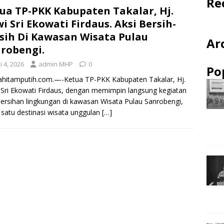
Re
ua TP-PKK Kabupaten Takalar, Hj.
i Sri Ekowati Firdaus. Aksi Bersih-
sih Di Kawasan Wisata Pulau
Ar
robengi.
i 4, 2026
admin MHP
0
Po
hitamputih.com.—-Ketua TP-PKK Kabupaten Takalar, Hj.
Sri Ekowati Firdaus, dengan memimpin langsung kegiatan
rsihan lingkungan di kawasan Wisata Pulau Sanrobengi,
 satu destinasi wisata unggulan
[…]