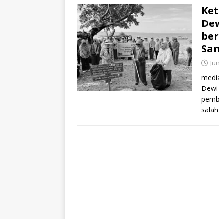
Ket
Dew
ber
San
Jun
media
Dewi 
pembe
salah